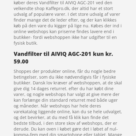
køber deres Vandfilter til AIVIQ AGC-201 ved den
velkendte shop Kaffepro.dk, der altid har et stort
udvalg af populære varer. I det store udvalg af varer
finder mange det de leder efter, og der kan klikkes
køb på den vare du kigger på lige nu. Købes der ind i
online webshops kan priserne findes lavere end i
butikker- fordi webshoppen ikke har udgifter til en
fysisk butik.
Vandfilter til AIVIQ AGC-201 kun kr.
59.00
Shoppes der produkter online, får du nogle bedre
betingelser, som du ikke nødvendigvis får i fysiske
butikker. Dansk lov kræver af webshoppen, at de skal
give dig 14 dages returret. efter du har købt dine
varer, og nogle webshops har valgt at give mere der
kan forlænge din standard returret med både uger
og måneder. Når webshops har hele deres
varekatalog liggende online, kan du se hele udvalget,
og det bevirker, at du med få klik kan finde det
bedste tilbud, i den store skov af webshops, der er
derude. Du kan oven i købet gøre det i løbet af nul-
komma-fem med din smartphone eller tablet. Mange