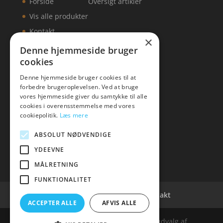
Forside
Oversigt artikler
Vis alle produkter
Kontakt
×
Denne hjemmeside bruger
cookies
Denne hjemmeside bruger cookies til at
KONTAKT
forbedre brugeroplevelsen. Ved at bruge
vores hjemmeside giver du samtykke til alle
Tlf: 7876 8672
cookies i overensstemmelse med vores
Mail:
info@delicious-vejle.dk
cookiepolitik.
Læs mere
ABSOLUT NØDVENDIGE
YDEEVNE
MÅLRETNING
FUNKTIONALITET
Cookie- og privatlivspolitik
Kontakt
ACCEPTER ALLE
AFVIS ALLE
Denne hjemmeside samler et bredt udvalg af