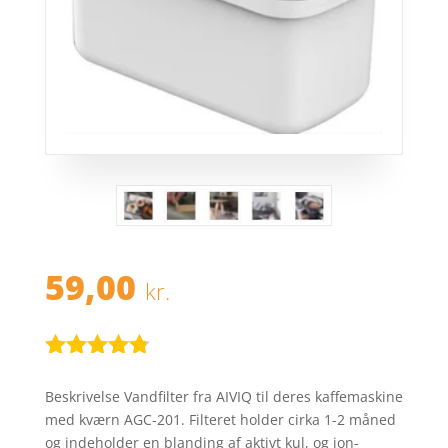
59,00
kr.
Bedømt
som
4.7
Beskrivelse Vandfilter fra AIVIQ til deres kaffemaskine
ud af 5
med kværn AGC-201. Filteret holder cirka 1-2 måned
baseret på
og indeholder en blanding af aktivt kul, og ion-