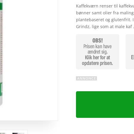
som
5
ud
Kaffekværn renser til kaffekv
af 5
bønner samt olier fra maling.
baseret på
plantebaseret og glutenfrit. 
kundebedøm
Grindz, lige som at male kaf
melser