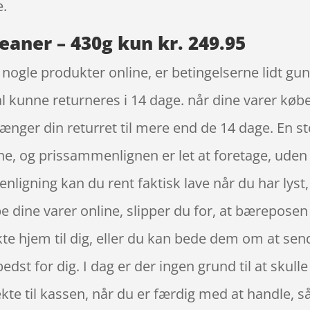
e.
eaner – 430g kun kr. 249.95
t nogle produkter online, er betingelserne lidt gu
l kunne returneres i 14 dage. når dine varer købes
nger din returret til mere end de 14 dage. En sto
e, og prissammenlignen er let at foretage, uden 
ligning kan du rent faktisk lave når du har lyst
e dine varer online, slipper du for, at bæreposen
te hjem til dig, eller du kan bede dem om at sende 
edst for dig. I dag er der ingen grund til at skull
kte til kassen, når du er færdig med at handle, 