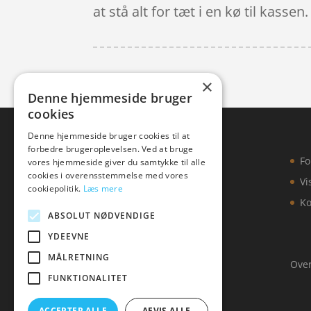
at stå alt for tæt i en kø til kassen.
×
Denne hjemmeside bruger
cookies
Denne hjemmeside bruger cookies til at
forbedre brugeroplevelsen. Ved at bruge
Fo
vores hjemmeside giver du samtykke til alle
cookies i overensstemmelse med vores
Vi
cookiepolitik.
Læs mere
Ko
ABSOLUT NØDVENDIGE
YDEEVNE
MÅLRETNING
Over
FUNKTIONALITET
ACCEPTER ALLE
AFVIS ALLE