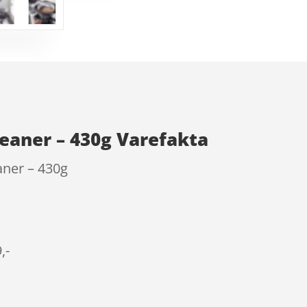
leaner – 430g Varefakta
aner – 430g
,-