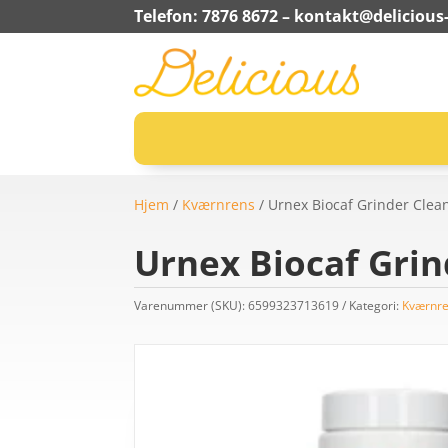
Telefon: 7876 8672 –
kontakt@delicious-
Hjem
/
Kværnrens
/ Urnex Biocaf Grinder Clea
Urnex Biocaf Grin
Varenummer (SKU):
6599323713619
Kategori:
Kværnr