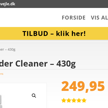
vejle.dk
FORSIDE
VIS A
TILBUD – klik her!
ner – 430g
der Cleaner – 430g
ens
249,9
Bedømt