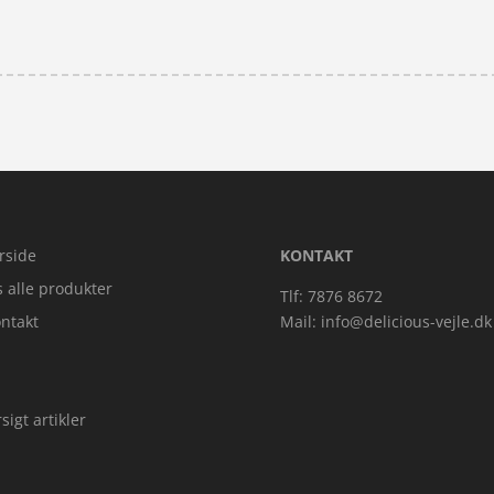
rside
KONTAKT
s alle produkter
Tlf: 7876 8672
ntakt
Mail:
info@delicious-vejle.dk
sigt artikler