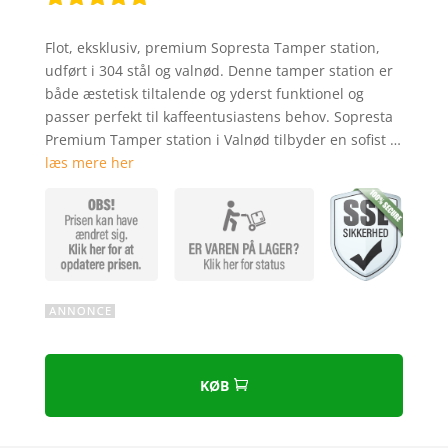
Bedømt
som
4.7
Flot, eksklusiv, premium Sopresta Tamper station,
ud af 5
udført i 304 stål og valnød. Denne tamper station er
baseret på
både æstetisk tiltalende og yderst funktionel og
kundebedø
passer perfekt til kaffeentusiastens behov. Sopresta
mmelser
Premium Tamper station i Valnød tilbyder en sofist …
læs mere her
KØB