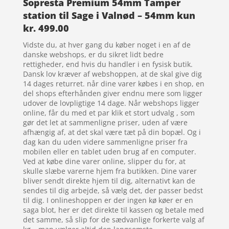
Sopresta Premium 54mm Tamper
station til Sage i Valnød – 54mm kun
kr. 499.00
Vidste du, at hver gang du køber noget i en af de
danske webshops, er du sikret lidt bedre
rettigheder, end hvis du handler i en fysisk butik.
Dansk lov kræver af webshoppen, at de skal give dig
14 dages returret. når dine varer købes i en shop, en
del shops efterhånden giver endnu mere som ligger
udover de lovpligtige 14 dage. Når webshops ligger
online, får du med et par klik et stort udvalg , som
gør det let at sammenligne priser, uden af være
afhængig af, at det skal være tæt på din bopæl. Og i
dag kan du uden videre sammenligne priser fra
mobilen eller en tablet uden brug af en computer.
Ved at købe dine varer online, slipper du for, at
skulle slæbe varerne hjem fra butikken. Dine varer
bliver sendt direkte hjem til dig, alternativt kan de
sendes til dig arbejde, så vælg det, der passer bedst
til dig. I onlineshoppen er der ingen kø køer er en
saga blot, her er det direkte til kassen og betale med
det samme, så slip for de sædvanlige forkerte valg af