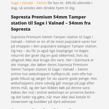
Sage i Valnød – 54mm
for kun kr. 499.00
allerede i
dag, så sendes den direkte hjem til dig.
Sopresta Premium 54mm Tamper
station til Sage i Valnød – 54mm fra
Sopresta
Sopresta Premium 54mm Tamper station til Sage i
Valnød – 54mm er en af de mest populære varer her
på shoppen i den populære kategori Tamper station.
Og hey – du får jo også lige lovpligtige 14 dages
returret der giver dig en god sikkerhed, hvis du
alligevel ikke skal bruge din vare. Her i Danmark er
der mange, der køber deres Sopresta Premium
54mm Tamper station til Sage i Valnød – 54mm
online hos webshoppen Kaffepro.dk, som ofte har
gode tilbud og sørger for du sparer gode penge. Hos
webshoppens store udvalg går mange på jagt efter
deres mål, og der kan klikkes køb på denne vare.
Købes der ind i online webshops er priserne bedre-
og det lader sig gøre, når man ikke skal betale til
showroom og butikker på dyre adresser.