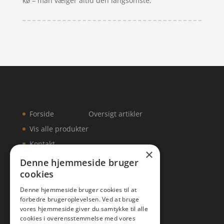
kø – man vælger altid den langsomste.
Forside
Oversigt artikler
Vis alle produkter
Kontakt
×
Denne hjemmeside bruger
cookies
Denne hjemmeside bruger cookies til at
KONTAKT
forbedre brugeroplevelsen. Ved at bruge
vores hjemmeside giver du samtykke til alle
Tlf: 7876 8672
cookies i overensstemmelse med vores