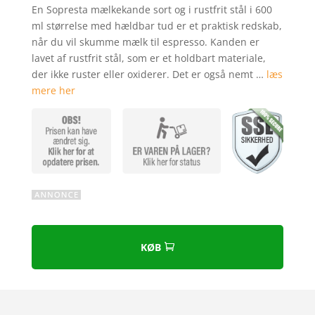
som
4.2
En Sopresta mælkekande sort og i rustfrit stål i 600
ud af 5
ml størrelse med hældbar tud er et praktisk redskab,
baseret
når du vil skumme mælk til espresso. Kanden er
på
lavet af rustfrit stål, som er et holdbart materiale,
kundebedø
der ikke ruster eller oxiderer. Det er også nemt …
læs
mmelser
mere her
KØB