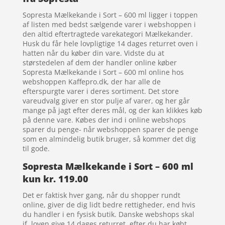
Sopresta Mælkekande i Sort – 600 ml ligger i toppen
af listen med bedst sælgende varer i webshoppen i
den altid eftertragtede varekategori Mælkekander.
Husk du får hele lovpligtige 14 dages returret oven i
hatten når du køber din vare. Vidste du at
størstedelen af dem der handler online køber
Sopresta Mælkekande i Sort – 600 ml online hos
webshoppen Kaffepro.dk, der har alle de
efterspurgte varer i deres sortiment. Det store
vareudvalg giver en stor pulje af varer, og her går
mange på jagt efter deres mål, og der kan klikkes køb
på denne vare. Købes der ind i online webshops
sparer du penge- når webshoppen sparer de penge
som en almindelig butik bruger, så kommer det dig
til gode.
Sopresta Mælkekande i Sort – 600 ml
kun kr. 119.00
Det er faktisk hver gang, når du shopper rundt
online, giver de dig lidt bedre rettigheder, end hvis
du handler i en fysisk butik. Danske webshops skal
jf. loven give 14 dages returret. efter du har købt