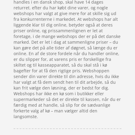
handles i en dansk shop, skal have 14 dages
returret. efter du har købt dine varer, og nogle
webshops har valgt at give mere for at skille sig ud
fra konkurrenterne i markedet. At webshops har alt
liggende klar til dig online, betyder også at deres
priser online, og prissammenlignen er let at
foretage, i de mange webshops der er på det danske
marked. Det er let i dag at sammenligne priser – du
kan gøre det på alle tider af døgnet, så længe du er
online. En af de store fordele når du handler online,
er du slipper for, at varens pris er forskellige fra
skiltet og til kasseapparatet, så du skal stå i kø
bagefter for at få den rigtige pris. Webshoppen
sender din varer direkte til din adresse, hvis du ikke
har valgt at få dem sendt hen til dit arbejde, så du
kan frit vælge den løsning, der er bedst for dig.
Webshops har ikke en kø som i butikker eller
supermarkeder så det er direkte til kassen, når du er
færdig med at handle, så slip for de sædvanlige
forkerte valg af kø – man vælger altid den
langsomste.