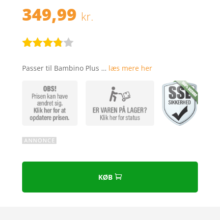
349,99
kr.
Bedømt
som
Passer til Bambino Plus …
læs mere her
3.7
ud
af 5
baseret
på
kundebed
ømmels
er
KØB