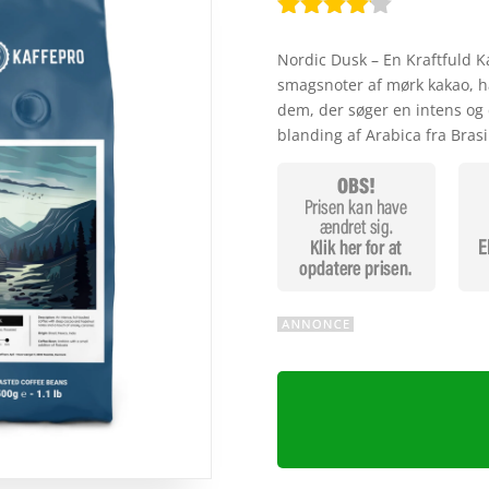
Bedømt
som
4
Nordic Dusk – En Kraftfuld K
ud af 5
smagsnoter af mørk kakao, ha
baseret
dem, der søger en intens og 
på
blanding af Arabica fra Bras
kundebed
ømmels
er