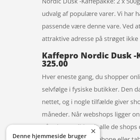
Nordic Dusk -Kaffepakke: 2 x 500g
udvalg af populære varer. Vi har 
passende være denne vare. Ved at 
attraktive adresse på strøget ik
Kaffepro Nordic Dusk -K
325.00
Hver eneste gang, du shopper onli
selvfølge i fysiske butikker. Den d
nettet, og i nogle tilfælde giver
måneder. Når webshops ligger onli
på priserne, iblandt alle de shops
×
Denne hjemmeside bruger
fem med din smartphone eller tabl