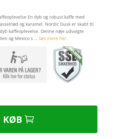
affeoplevelse En dyb og robust kaffe med
sselnød og karamel. Nordic Dusk er skabt til
dyb kaffeoplevelse. Denne nøje udvalgte
ilien og Mexico s …
læs mere her
KØB