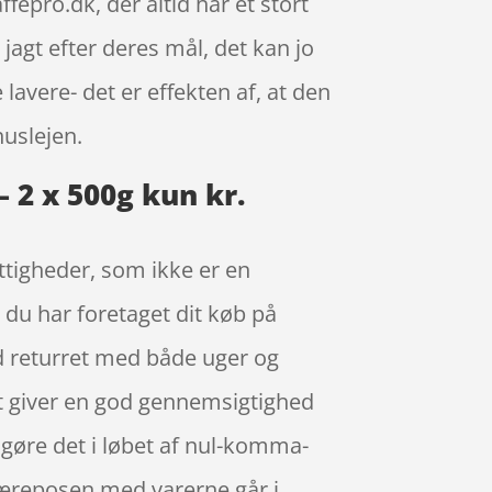
epro.dk, der altid har et stort
agt efter deres mål, det kan jo
avere- det er effekten af, at den
uslejen.
 2 x 500g kun kr.
ttigheder, som ikke er en
r du har foretaget dit køb på
rd returret med både uger og
et giver en god gennemsigtighed
 gøre det i løbet af nul-komma-
 bæreposen med varerne går i