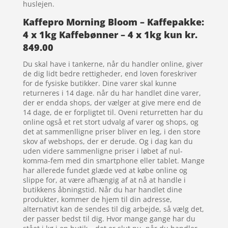
huslejen.
Kaffepro Morning Bloom – Kaffepakke:
4 x 1kg Kaffebønner – 4 x 1kg kun kr.
849.00
Du skal have i tankerne, når du handler online, giver
de dig lidt bedre rettigheder, end loven foreskriver
for de fysiske butikker. Dine varer skal kunne
returneres i 14 dage. når du har handlet dine varer,
der er endda shops, der vælger at give mere end de
14 dage, de er forpligtet til. Oveni returretten har du
online også et ret stort udvalg af varer og shops, og
det at sammenlligne priser bliver en leg, i den store
skov af webshops, der er derude. Og i dag kan du
uden videre sammenligne priser i løbet af nul-
komma-fem med din smartphone eller tablet. Mange
har allerede fundet glæde ved at købe online og
slippe for, at være afhængig af at nå at handle i
butikkens åbningstid. Når du har handlet dine
produkter, kommer de hjem til din adresse,
alternativt kan de sendes til dig arbejde, så vælg det,
der passer bedst til dig. Hvor mange gange har du