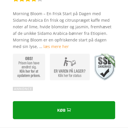
Bedømt
som
3.8
Morning Bloom – En Frisk Start på Dagen med
ud af 5
Sidamo Arabica En frisk og citruspræget kaffe med
baseret
noter af lime, hvide blomster og jasmin, fremhævet
på
af de unikke Sidamo Arabica-bønner fra Etiopien.
kundebed
Morning Bloom er en opfriskende start på dagen
ømmels
med sin lyse, …
læs mere her
er
KØB