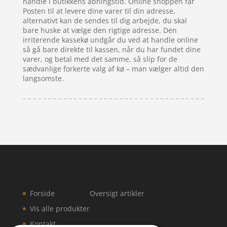
handle i butikkens åbningstid. Online shoppen får
Posten til at levere dine varer til din adresse,
alternativt kan de sendes til dig arbejde, du skal
bare huske at vælge den rigtige adresse. Den
irriterende kassekø undgår du ved at handle online
så gå bare direkte til kassen, når du har fundet dine
varer, og betal med det samme, så slip for de
sædvanlige forkerte valg af kø – man vælger altid den
langsomste.
Forside
Oversigt artikler
Vis alle produkter
Kontakt