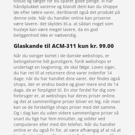
tilbud og sørger for du sparer gode penge. Vi har
håndplukket varerne og blandt dem kan du shoppe
løs efter lækre varer, deriblandt også det produkt på
denne side. Når du handler online kan priserne
være lavere- det skyldes bl.a. at sådan noget som
husleje kan være meget lavere, da en god
beliggenhed ikke er nødvendig.
Glaskande til ACM-311 kun kr. 99.00
Når du svinger kortet i de danske webshops, er
betingelserne lidt gunstigere, fordi webshops er
underlagt en lovgivning, de skal følge. Loven siger,
du har ret til at returnere dine varer indenfor 14
dage. når du har handlet dine varer, der findes også
shops, der er endnu bedre og giver mere end de 14
dage, de er forpligtet til. En stor fordel for dig som
forbruger er, at webshops har deres priser online,
og det at sammenlligne priser bliver en leg, når man
kan se de forskellige shops priser med det samme.
Og i dag kan du uden videre sammenligne priser så
snart du lige har fem minutter, og sidder ved
computeren eller med din telefon. Når du handler
online er du også fri for, at være afhængig af at nå at