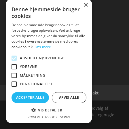
×
Denne hjemmeside bruger
cookies
Denne hjemmeside bruger cookies til at
KONTAKT
forbedre brugeroplevelsen. Ved at bruge
vores hjemmeside giver du samtykke til alle
Tlf: 7876 8672
cookies i overensstemmelse med vores
Mail:
info@delicious-vejle.dk
cookiepolitik.
Læs mere
ABSOLUT NØDVENDIGE
YDEEVNE
MÅLRETNING
FUNKTIONALITET
Cookie- og privatlivspolitik
Kontakt
ACCEPTER ALLE
AFVIS ALLE
Denne hjemmeside samler et bredt udvalg af
VIS DETALJER
spændende varer. Siden er et affiiliatesite, og nogle
POWERED BY COOKIESCRIPT
links kan være affiliatelinks.