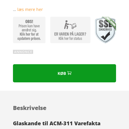
Bedømt
som
4.9
…
læs mere her
ud af 5
baseret på
kundebedøm
melser
KØB
Beskrivelse
Glaskande til ACM-311 Varefakta