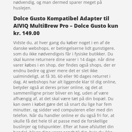
nødvendig, og man dermed sparer meget på
huslejen.
Dolce Gusto Kompatibel Adapter til
AIVIQ MultiBrew Pro – Dolce Gusto kun
kr. 149.00
Vidste du, at hver gang du køber noget i en af de
danske webshops, er betingelserne lidt gunstigere,
som du ikke nødvendigvis får i fysiske butikker. Du
skal kunne returnere dine varer i 14 dage. når dine
varer købes i en shop, der findes også shops, der er
endnu bedre og giver mere det er slet ikke
ualmindeligt, at få 30, 60 eller 90 dages returret i
dag. At webshops har alt liggende klar til dig online,
betyder også at deres priser online, og det at
sammenlligne priser bliver en leg, uden af være
afhængig af, at det skal være tæt på din bopæl. Du
kan oven i købet gøre det så snart du lige har fem
minutter, og sidder ved computeren eller med din
telefon. Når du handler online er du også fri for, at
skulle få det hele til at passe med de forskellige
buslinjer og tidspunkter. Efter at have afsluttet din