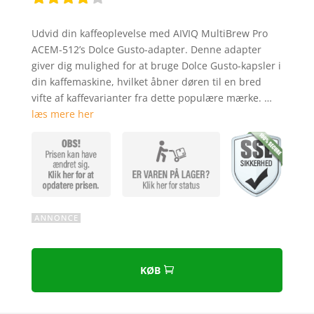
Bedømt
som
4.1
Udvid din kaffeoplevelse med AIVIQ MultiBrew Pro
ud af 5
ACEM-512’s Dolce Gusto-adapter. Denne adapter
baseret
giver dig mulighed for at bruge Dolce Gusto-kapsler i
på
din kaffemaskine, hvilket åbner døren til en bred
kundebedø
vifte af kaffevarianter fra dette populære mærke. …
mmelser
læs mere her
KØB