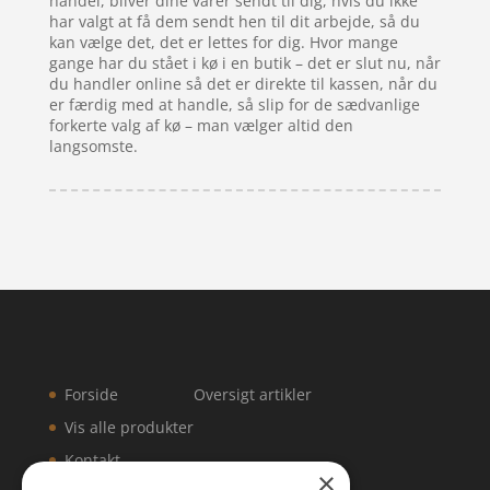
handel, bliver dine varer sendt til dig, hvis du ikke
har valgt at få dem sendt hen til dit arbejde, så du
kan vælge det, det er lettes for dig. Hvor mange
gange har du stået i kø i en butik – det er slut nu, når
du handler online så det er direkte til kassen, når du
er færdig med at handle, så slip for de sædvanlige
forkerte valg af kø – man vælger altid den
langsomste.
Forside
Oversigt artikler
Vis alle produkter
Kontakt
×