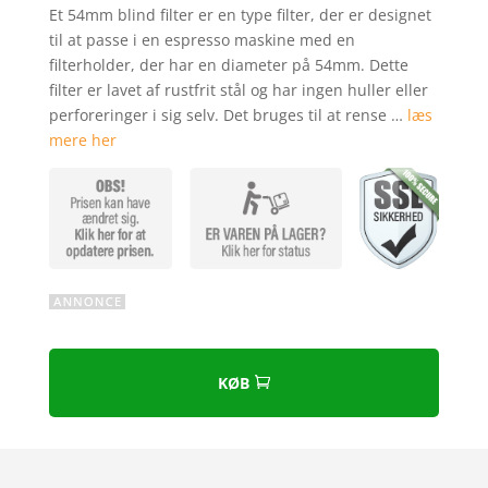
som
4.8
Et 54mm blind filter er en type filter, der er designet
ud af 5
til at passe i en espresso maskine med en
baseret på
filterholder, der har en diameter på 54mm. Dette
kundebedø
filter er lavet af rustfrit stål og har ingen huller eller
mmelser
perforeringer i sig selv. Det bruges til at rense …
læs
mere her
KØB