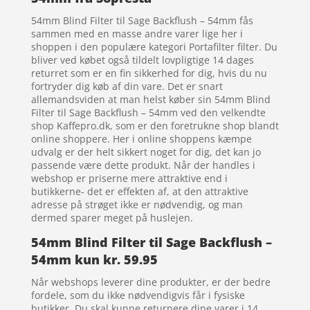
54mm Blind Filter til Sage Backflush – 54mm fås
sammen med en masse andre varer lige her i
shoppen i den populære kategori Portafilter filter. Du
bliver ved købet også tildelt lovpligtige 14 dages
returret som er en fin sikkerhed for dig, hvis du nu
fortryder dig køb af din vare. Det er snart
allemandsviden at man helst køber sin 54mm Blind
Filter til Sage Backflush – 54mm ved den velkendte
shop Kaffepro.dk, som er den foretrukne shop blandt
online shoppere. Her i online shoppens kæmpe
udvalg er der helt sikkert noget for dig, det kan jo
passende være dette produkt. Når der handles i
webshop er priserne mere attraktive end i
butikkerne- det er effekten af, at den attraktive
adresse på strøget ikke er nødvendig, og man
dermed sparer meget på huslejen.
54mm Blind Filter til Sage Backflush –
54mm kun kr. 59.95
Når webshops leverer dine produkter, er der bedre
fordele, som du ikke nødvendigvis får i fysiske
butikker. Du skal kunne returnere dine varer i 14