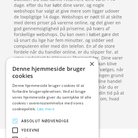
dage. efter du har købt dine varer, og nogle
webshops har valgt at give mere som ligger udover
de lovpligtige 14 dage. Webshops er nødt til at skilte
med deres priser på varerne online, og det giver en
god gennemsigtighed på priserne, på tværs af
forskellige webshops. Du kan oven i købet gøre det
så snart du lige har fem minutter, og sidder ved
computeren eller med din telefon. En af de store
fordele når du handler online, er du slipper for, at
være underlagt butikkernes åbningstider. Dine varer
×
bliver sendt direkte hjem til dig, eller de kan blive
Denne hjemmeside bruger
sendt til din arbejdsplads, og det kan frit vælges, når
cookies
du angiver leveringadresse. I dag er der ingen grund
til at skulle stå i kø ved en kasse – ved online handel
Denne hjemmeside bruger cookies til at
så gå let og ubesværet direkte til kassen, når du er
forbedre brugeroplevelsen. Ved at bruge
færdig med at handle, så spilder du ikke din tid på at
vores hjemmeside giver du samtykke til alle
vente på fru Hansen, der lige skal spørge om, hvad
cookies i overensstemmelse med vores
hver enkelt ting koster.
cookiepolitik.
Læs mere
ABSOLUT NØDVENDIGE
YDEEVNE
Forside
Oversigt artikler