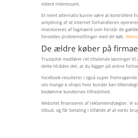
videre interessant.
Et nemt alternativ kunne være at kontrollere 
antydning af at internet forhandleren opererer
monitoreres af fagmænd som forstår de gældend
forvoldes problemstillinger med dit køb.
Websi
De ældre køber på firmae
Trustpilot medfører ret tiltalende løsninger t
dette tilrådes det, at du kigger på online for
Facebook resulterer i også super fremragende 
ses mange e-shops hvor kunder kan tilkendegive
bedømme kundernes tilfredshed.
Websitet finansieres af reklameindtægter. Vi 
tilbud, og får betaling i tilfælde af at vores br