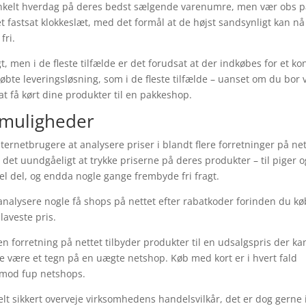
 enkelt hverdag på deres bedst sælgende varenumre, men vær obs p
et fastsat klokkeslæt, med det formål at de højst sandsynligt kan nå
fri.
t, men i de fleste tilfælde er det forudsat at der indkøbes for et ko
købte leveringsløsning, som i de fleste tilfælde – uanset om du bor 
at få kørt dine produkter til en pakkeshop.
gtmuligheder
internetbrugere at analysere priser i blandt flere forretninger på ne
det uundgåeligt at trykke priserne på deres produkter – til piger o
hel del, og endda nogle gange frembyde fri fragt.
 analysere nogle få shops på nettet efter rabatkoder forinden du kø
laveste pris.
n forretning på nettet tilbyder produkter til en udsalgspris der ka
e være et tegn på en uægte netshop. Køb med kort er i hvert fald
 imod fup netshops.
t sikkert overveje virksomhedens handelsvilkår, det er dog gerne 