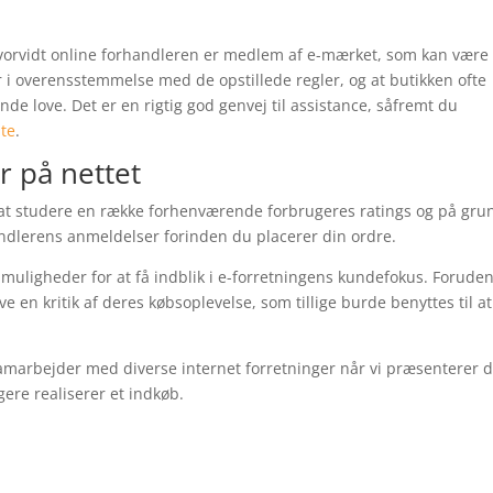
hvorvidt online forhandleren er medlem af e-mærket, som kan være
 i overensstemmelse med de opstillede regler, og at butikken ofte
e love. Det er en rigtig god genvej til assistance, såfremt du
te
.
r på nettet
il at studere en række forhenværende forbrugeres ratings og på gru
handlerens anmeldelser forinden du placerer din ordre.
muligheder for at få indblik i e-forretningens kundefokus. Foruden
 en kritik af deres købsoplevelse, som tillige burde benyttes til at
samarbejder med diverse internet forretninger når vi præsenterer 
ugere realiserer et indkøb.