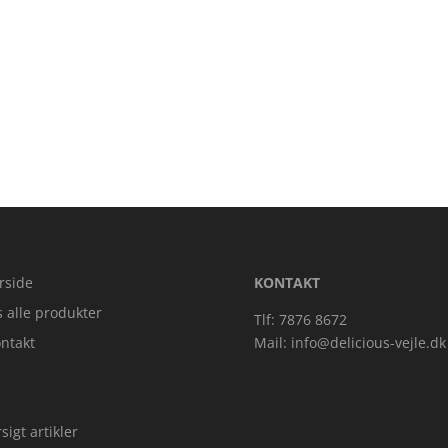
rside
KONTAKT
s alle produkter
Tlf: 7876 8672
ntakt
Mail:
info@delicious-vejle.dk
sigt artikler