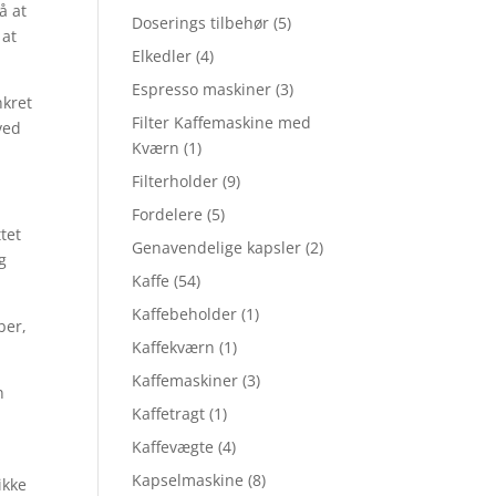
å at
Doserings tilbehør
(5)
 at
Elkedler
(4)
Espresso maskiner
(3)
nkret
Filter Kaffemaskine med
ved
Kværn
(1)
Filterholder
(9)
Fordelere
(5)
ttet
Genavendelige kapsler
(2)
g
Kaffe
(54)
Kaffebeholder
(1)
ber,
Kaffekværn
(1)
Kaffemaskiner
(3)
n
Kaffetragt
(1)
Kaffevægte
(4)
Kapselmaskine
(8)
ikke