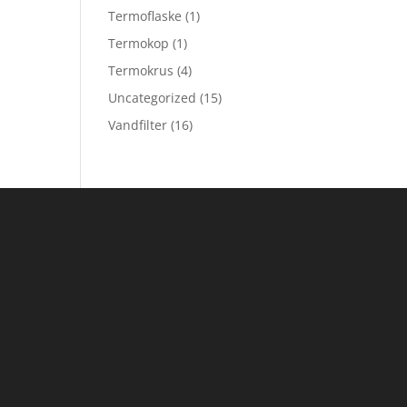
Termoflaske
(1)
Termokop
(1)
Termokrus
(4)
Uncategorized
(15)
Vandfilter
(16)