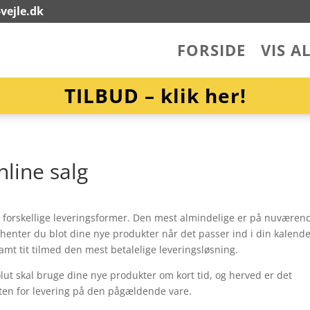
vejle.dk
FORSIDE
VIS A
TILBUD – klik her!
nline salg
se forskellige leveringsformer. Den mest almindelige er på nuværen
fhenter du blot dine nye produkter når det passer ind i din kalende
amt tit tilmed den mest betalelige leveringsløsning.
solut skal bruge dine nye produkter om kort tid, og herved er det
nten for levering på den pågældende vare.