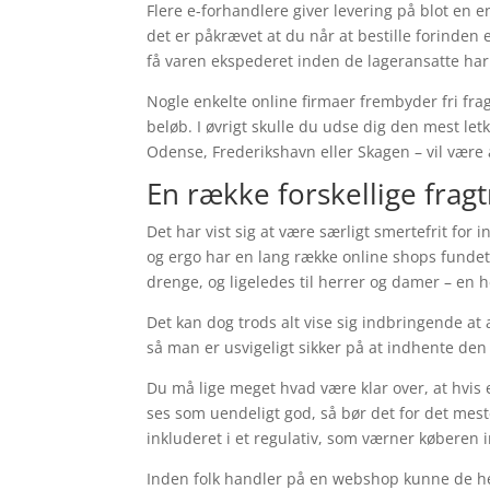
Flere e-forhandlere giver levering på blot en
det er påkrævet at du når at bestille forinden 
få varen ekspederet inden de lageransatte har 
Nogle enkelte online firmaer frembyder fri frag
beløb. I øvrigt skulle du udse dig den mest let
Odense, Frederikshavn eller Skagen – vil være 
En række forskellige fra
Det har vist sig at være særligt smertefrit for 
og ergo har en lang række online shops fundet 
drenge, og ligeledes til herrer og damer – en 
Det kan dog trods alt vise sig indbringende at
så man er usvigeligt sikker på at indhente den 
Du må lige meget hvad være klar over, at hvis e
ses som uendeligt god, så bør det for det mest
inkluderet i et regulativ, som værner køberen
Inden folk handler på en webshop kunne de hel