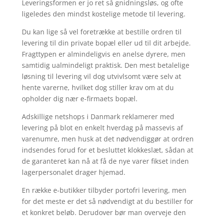
Leveringsformen er jo ret så gnidningsløs, og ofte
ligeledes den mindst kostelige metode til levering.
Du kan lige så vel foretrække at bestille ordren til
levering til din private bopæl eller ud til dit arbejde.
Fragttypen er almindeligvis en anelse dyrere, men
samtidig ualmindeligt praktisk. Den mest betalelige
løsning til levering vil dog utvivlsomt være selv at
hente varerne, hvilket dog stiller krav om at du
opholder dig nær e-firmaets bopæl.
Adskillige netshops i Danmark reklamerer med
levering på blot en enkelt hverdag på massevis af
varenumre, men husk at det nødvendiggør at ordren
indsendes forud for et besluttet klokkeslæt, sådan at
de garanteret kan nå at få de nye varer fikset inden
lagerpersonalet drager hjemad.
En række e-butikker tilbyder portofri levering, men
for det meste er det så nødvendigt at du bestiller for
et konkret beløb. Derudover bør man overveje den