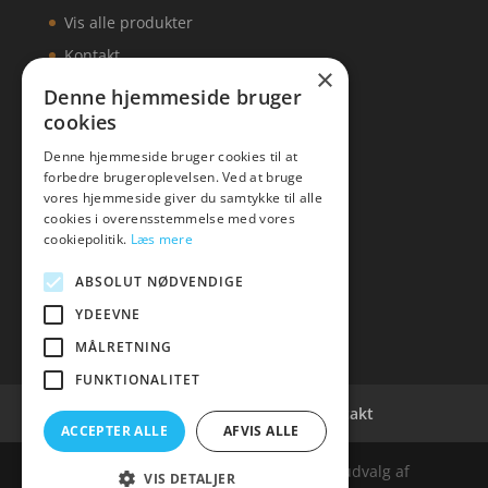
Vis alle produkter
Kontakt
×
Denne hjemmeside bruger
cookies
Denne hjemmeside bruger cookies til at
KONTAKT
forbedre brugeroplevelsen. Ved at bruge
vores hjemmeside giver du samtykke til alle
Tlf: 7876 8672
cookies i overensstemmelse med vores
Mail:
info@delicious-vejle.dk
cookiepolitik.
Læs mere
ABSOLUT NØDVENDIGE
YDEEVNE
MÅLRETNING
FUNKTIONALITET
Cookie- og privatlivspolitik
Kontakt
ACCEPTER ALLE
AFVIS ALLE
Denne hjemmeside samler et bredt udvalg af
VIS DETALJER