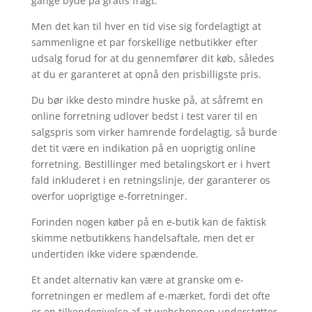
gange byde på gratis fragt.
Men det kan til hver en tid vise sig fordelagtigt at
sammenligne et par forskellige netbutikker efter
udsalg forud for at du gennemfører dit køb, således
at du er garanteret at opnå den prisbilligste pris.
Du bør ikke desto mindre huske på, at såfremt en
online forretning udlover bedst i test varer til en
salgspris som virker hamrende fordelagtig, så burde
det tit være en indikation på en uoprigtig online
forretning. Bestillinger med betalingskort er i hvert
fald inkluderet i en retningslinje, der garanterer os
overfor uoprigtige e-forretninger.
Forinden nogen køber på en e-butik kan de faktisk
skimme netbutikkens handelsaftale, men det er
undertiden ikke videre spændende.
Et andet alternativ kan være at granske om e-
forretningen er medlem af e-mærket, fordi det ofte
er en tilkendegivelse af at webshoppen understøtter