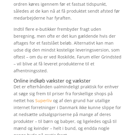
ordren køres igennem før et fastsat tidspunkt,
således at de kan nå at få produktet sendt afsted før
medarbejderne har fyraften.
Indtil flere e-butikker frembyder fragt uden
beregning, men ofte er det kun gældende hvis der
aftages for et fastslået beløb. Alternativt kan man
udse dig den mindst kostelige leveringsversion, som
oftest – om du er ved Roskilde, Farum eller Grindsted
– vil blive at få leveret produkterne til et
afhentningssted.
Online indkøb vækster og vækster
Det er efterhånden ualmindeligt praktisk for enhver
at søge sig frem til priser fra forskellige shops på
nettet hos
Superliv
og af den grund har utallige
internet forretninger i Danmark ikke kunne slippe for
at nedsætte udsalgspriserne på mange af deres
produkter – til børn og babyer, og ligeledes også til
mænd og kvinder – helt i bund, og endda nogle