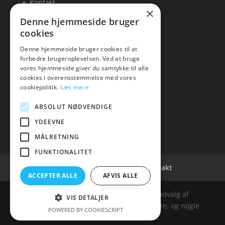
Kontakt
×
Denne hjemmeside bruger
cookies
Denne hjemmeside bruger cookies til at
KONTAKT
forbedre brugeroplevelsen. Ved at bruge
vores hjemmeside giver du samtykke til alle
Tlf: 7876 8672
cookies i overensstemmelse med vores
Mail:
info@delicious-vejle.dk
cookiepolitik.
Læs mere
ABSOLUT NØDVENDIGE
YDEEVNE
MÅLRETNING
FUNKTIONALITET
Cookie- og privatlivspolitik
Kontakt
ACCEPTER ALLE
AFVIS ALLE
Denne hjemmeside samler et bredt udvalg af
VIS DETALJER
spændende varer. Siden er et affiiliatesite, og nogle
POWERED BY COOKIESCRIPT
links kan være affiliatelinks.