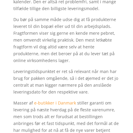
kalender. Den er altså ret problemfri, samt i mange
tilfælde tillige den billigste leveringsmodel.
Du bør på samme måde udse dig at få produkterne
leveret til din bopæl eller ud til din arbejdsplads.
Fragtformen viser sig gerne en kende mere pebret,
men omvendt virkelig praktisk. Den mest letkøbte
fragtform vil dog altid være selv at hente
produkterne, men det beroer på at du lever tæt på
online virksomhedens lager.
Leveringstidspunktet er ret så relevant når man har
brug for pakken omgående, så i det øjemed er det jo
centralt at man kigger nærmere på den anslåede
leveringsdato for den respektive vare.
Masser af
e-butikker i Danmark
stiller garanti om
levering på næste hverdag på de fleste varenumre,
men som trods alt er forudsat at bestillingen
anbringes før et fast tidspunkt, med det formål at de
har mulighed for at nå at få de nye varer betjent