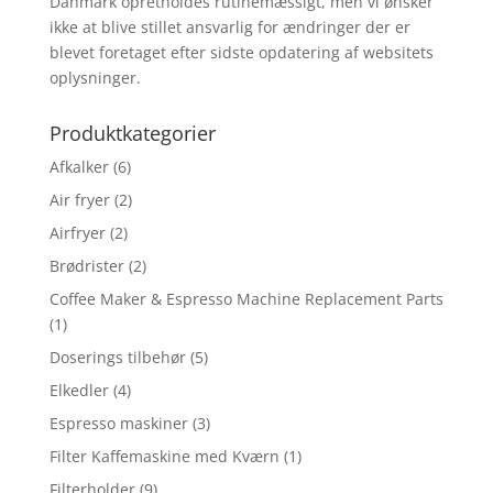
Danmark opretholdes rutinemæssigt, men vi ønsker
ikke at blive stillet ansvarlig for ændringer der er
blevet foretaget efter sidste opdatering af websitets
oplysninger.
Produktkategorier
Afkalker
(6)
Air fryer
(2)
Airfryer
(2)
Brødrister
(2)
Coffee Maker & Espresso Machine Replacement Parts
(1)
Doserings tilbehør
(5)
Elkedler
(4)
Espresso maskiner
(3)
Filter Kaffemaskine med Kværn
(1)
Filterholder
(9)