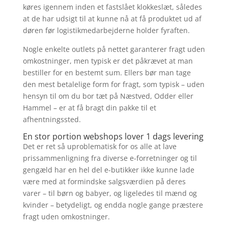
køres igennem inden et fastslået klokkeslæt, således
at de har udsigt til at kunne nå at få produktet ud af
døren før logistikmedarbejderne holder fyraften.
Nogle enkelte outlets på nettet garanterer fragt uden
omkostninger, men typisk er det påkrævet at man
bestiller for en bestemt sum. Ellers bør man tage
den mest betalelige form for fragt, som typisk – uden
hensyn til om du bor tæt på Næstved, Odder eller
Hammel – er at få bragt din pakke til et
afhentningssted.
En stor portion webshops lover 1 dags levering
Det er ret så uproblematisk for os alle at lave
prissammenligning fra diverse e-forretninger og til
gengæld har en hel del e-butikker ikke kunne lade
være med at formindske salgsværdien på deres
varer – til børn og babyer, og ligeledes til mænd og
kvinder – betydeligt, og endda nogle gange præstere
fragt uden omkostninger.