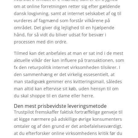
om at online forretningen retter sig efter gældende
dansk lovgivning, samt at internet selskabet af og til
vurderes af fagmænd som forstår vilkårene på
området. Det giver dig lejlighed til en hjælpende
hånd, for så vidt du bliver udsat for besvær i
processen med din ordre.
Tilmed kan det anbefales at man er sat ind i de mest
aktuelle vilkår der kan influere på transaktionen, som
fx den returpolitik internet virksomheden tilsikrer. I
den sammenhæng er det virkelig essesentielt, at
man stadigvæk gemmer ens kvitteringsmail, således
man altid kan eftervise sit køb, uden hensyn til om
du skal shoppe til en dame eller herre.
Den mest prisbevidste leveringsmetode
Trustpilot fremskaffer faktisk fortræffelige genveje til
at kigge nærmere på adskillige øvrige konsumenters
omtaler og af den grund er det anbefalelsesværdigt,
at du efterforsker online virksomhedens kritik før du