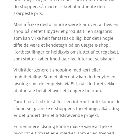
du shopper, så man er sikret at indhente den
skarpeste pris.
Man må ikke desto mindre være klar over, at hvis en
shop på nettet tilbyder et produkt til en salgspris
som kan virke helt fantastisk billig, bør det i nogle
tilfælde være et kendetegn på en uægte e-shop.
Kortbestillinger er heldigvis omsluttet af et regelsæt,
som støtter køber imod uærlige internet selskaber.
Vi tilråder generelt shopping med kort eller
mobilbetaling. Som et alternativ kan du benytte en
løsning som eksempelvis ViaBill, når du foretrækker
at afbetale beløbet over et længere tidsrum.
Forud for at folk bestiller i en internet butik kunne de
sådan set granske e-shoppens forretningsvilkår, dog
er det undertiden et tidskrævende projekt.
En nemmere løsning kunne måske være at tjekke
hvorvidt e-firmaet er e-mærket, som er en tryghed