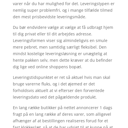
varer når du har mulighed for det. Leveringstypen er
nemlig super problemfri, og i mange tilfælde tilmed
den mest prisbevidste leveringsmåde.
Du bør endvidere vælge at vælge at få udbragt hjem
til dig privat eller til dit arbejdes adresse.
Leveringsformen viser sig almindeligvis en smule
mere pebret, men samtidig særligt fleksibel. Den
mindst kostelige leveringsløsning er unægtelig at
hente pakken selv, men dette kræver at du befinder
dig lige ved online shoppens bopæl.
Leveringstidspunktet er ret så aktuel hvis man skal
bruge varerne fluks, og i det øjemed er det
forholdsvis aktuelt at vi efterser den forventede
leveringsdato ved det pågældende produkt.
En lang række butikker på nettet annoncerer 1 dags
fragt på en lang række af deres varer, som alligevel
afhænger af at bestillingen realiseres forud for et
fast klokkeslæt, så at de har udsigt til at kunne nå at