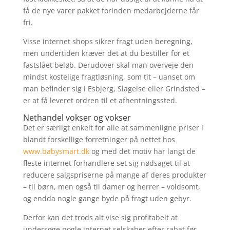
få de nye varer pakket forinden medarbejderne får
fri.
Visse internet shops sikrer fragt uden beregning,
men undertiden kræver det at du bestiller for et
fastslået beløb. Derudover skal man overveje den
mindst kostelige fragtløsning, som tit – uanset om
man befinder sig i Esbjerg, Slagelse eller Grindsted –
er at få leveret ordren til et afhentningssted.
Nethandel vokser og vokser
Det er særligt enkelt for alle at sammenligne priser i
blandt forskellige forretninger på nettet hos
www.babysmart.dk
og med det motiv har langt de
fleste internet forhandlere set sig nødsaget til at
reducere salgspriserne på mange af deres produkter
– til børn, men også til damer og herrer – voldsomt,
og endda nogle gange byde på fragt uden gebyr.
Derfor kan det trods alt vise sig profitabelt at
undersøge nogle internet selskaber efter rabat før