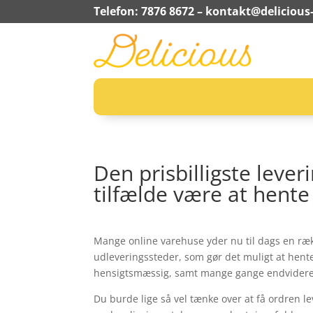
Telefon: 7876 8672 –
kontakt@delicious-
Den prisbilligste lever
tilfælde være at hente
Mange online varehuse yder nu til dags en ræk
udleveringssteder, som gør det muligt at hent
hensigtsmæssig, samt mange gange endvidere 
Du burde lige så vel tænke over at få ordren lev