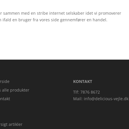
er sammen med en stribe internet selskaber idet vi promoverer
 ifald en bruger fra vores side gennemfører en handel.
rside
KONTAKT
s alle produkter
Tlf: 7876 8672
ntakt
Mail:
info@delicious-vejle.dk
sigt artikler