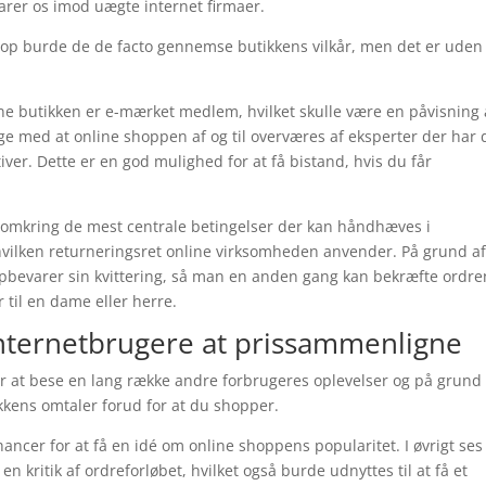
varer os imod uægte internet firmaer.
shop burde de de facto gennemse butikkens vilkår, men det er uden 
nline butikken er e-mærket medlem, hvilket skulle være en påvisning 
lige med at online shoppen af og til overværes af eksperter der har
r. Dette er en god mulighed for at få bistand, hvis du får
ks omkring de mest centrale betingelser der kan håndhæves i
hvilken returneringsret online virksomheden anvender. På grund a
 opbevarer sin kvittering, så man en anden gang kan bekræfte ordre
til en dame eller herre.
internetbrugere at prissammenligne
r for at bese en lang række andre forbrugeres oplevelser og på grund
ikkens omtaler forud for at du shopper.
ncer for at få en idé om online shoppens popularitet. I øvrigt ses
n kritik af ordreforløbet, hvilket også burde udnyttes til at få et