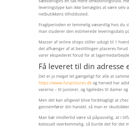
sædvanligvis en tak mere omkostningsfuld, me
leveringstype kan ikke benægtes at være selv 
netbutikkens tilholdssted.
Fragtperioden er temmelig væsentlig hvis du sk
man studerer den estimerede leveringsdato på
Masser af online shops stiller udsigt til 1 hv
det afhænger af at bestillingen placeres forud 
varer ekspederet forud for at lagermedarbejd
Få leveret til din adresse 
Det er jo meget let gængeligt for alle at samm
https://www.funpictures.dk
og herved har adsk
varerne – til juniorer, og ligeledes til damer 
Men det kan alligevel blive fordelagtigt at ch
gennemfører din handel, så man er skudsikker 
Man bør imidlertid være så påpasselig, at i til
kolossalt overkommelig, så burde det for det 