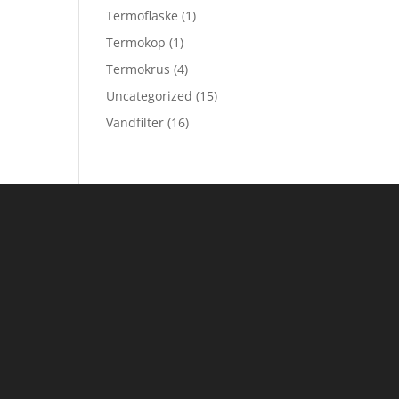
Termoflaske
(1)
Termokop
(1)
Termokrus
(4)
Uncategorized
(15)
Vandfilter
(16)