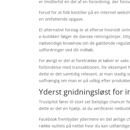
er imidlertid en del af en forordning, der fors
Forud for at folk bestiller på en internet web
en omfattende opgave.
Et alternativt forslag er at efterse hvorvidt o
e-butikken følger de danske retningslinjer, til
nødvendige knowhow om de gældende regulative
udfordringer ved dit indkøb.
For øvrigt er det at foretrække at køber er va
forbindelse med transaktionen, for eksempel 
dette er det samtidig relevant, at man stadig
uafhængig om man er på udkig efter produkter 
Yderst gnidningsløst for 
Trustpilot fører til stort set belejlige chance
dette er det en hjælp, at du verificerer netbut
Facebook frembyder ydermere en del ærlige cha
række outlets på nettet hvor du kan udfærdige e