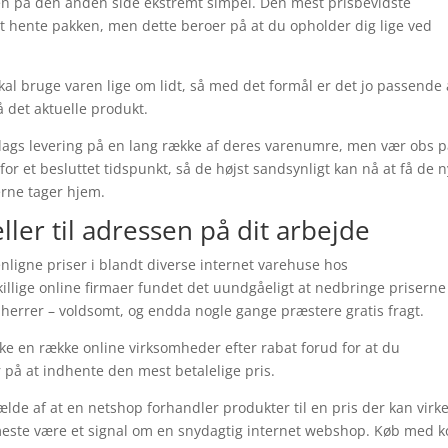
n på den anden side ekstremt simpel. Den mest prisbevidste
at hente pakken, men dette beroer på at du opholder dig lige ved
al bruge varen lige om lidt, så med det formål er det jo passende 
 det aktuelle produkt.
erdags levering på en lang række af deres varenumre, men vær obs p
for et besluttet tidspunkt, så de højst sandsynligt kan nå at få de 
erne tager hjem.
eller til adressen på dit arbejde
enligne priser i blandt diverse internet varehuse hos
illige online firmaer fundet det uundgåeligt at nedbringe priserne
og herrer – voldsomt, og endda nogle gange præstere gratis fragt.
ecke en række online virksomheder efter rabat forud for at du
på at indhente den mest betalelige pris.
fælde af at en netshop forhandler produkter til en pris der kan virk
meste være et signal om en snydagtig internet webshop. Køb med k