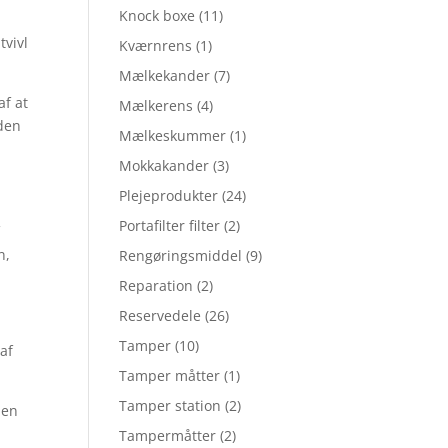
Knock boxe
(11)
tvivl
Kværnrens
(1)
Mælkekander
(7)
af at
Mælkerens
(4)
 den
Mælkeskummer
(1)
Mokkakander
(3)
Plejeprodukter
(24)
Portafilter filter
(2)
f
n,
Rengøringsmiddel
(9)
Reparation
(2)
Reservedele
(26)
Tamper
(10)
 af
Tamper måtter
(1)
Tamper station
(2)
 en
Tampermåtter
(2)